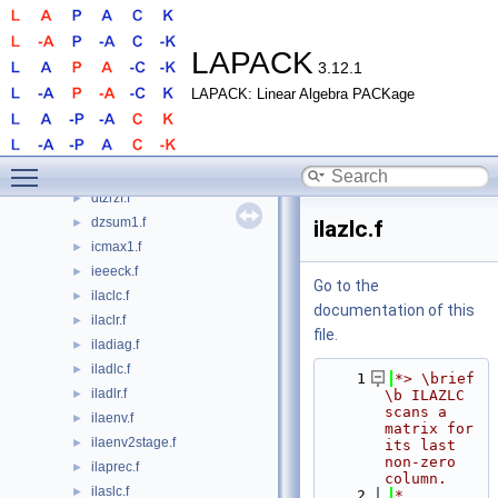
dtrsna.f
►
dtrsyl.f
►
dtrsyl3.f
►
LAPACK
3.12.1
dtrti2.f
►
LAPACK: Linear Algebra PACKage
dtrtri.f
►
dtrtrs.f
►
dtrttf.f
►
Toggle main menu visibility
dtrttp.f
►
dtzrzf.f
►
dzsum1.f
►
ilazlc.f
icmax1.f
►
ieeeck.f
►
Go to the
ilaclc.f
►
documentation of this
ilaclr.f
►
file.
iladiag.f
►
iladlc.f
►
    1
*> \brief 
iladlr.f
►
\b ILAZLC 
scans a 
ilaenv.f
►
matrix for 
ilaenv2stage.f
►
its last 
non-zero 
ilaprec.f
►
column.
ilaslc.f
►
    2
*