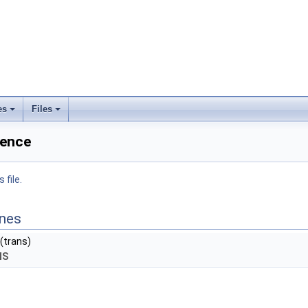
es
Files
rence
 file.
ines
(trans)
NS