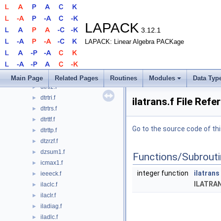
dtrevc.f
►
dtrevc3.f
►
dtrexc.f
►
LAPACK
3.12.1
dtrrfs.f
►
LAPACK: Linear Algebra PACKage
dtrsen.f
►
dtrsna.f
►
dtrsyl.f
►
dtrsyl3.f
►
Main Page
Related Pages
Routines
Modules
Data Typ
dtrti2.f
►
dtrtri.f
►
ilatrans.f File Refe
dtrtrs.f
►
dtrttf.f
►
Go to the source code of this
dtrttp.f
►
dtzrzf.f
►
dzsum1.f
►
Functions/Subrout
icmax1.f
►
integer function
ilatrans
ieeeck.f
►
ILATRA
ilaclc.f
►
ilaclr.f
►
iladiag.f
►
iladlc.f
►