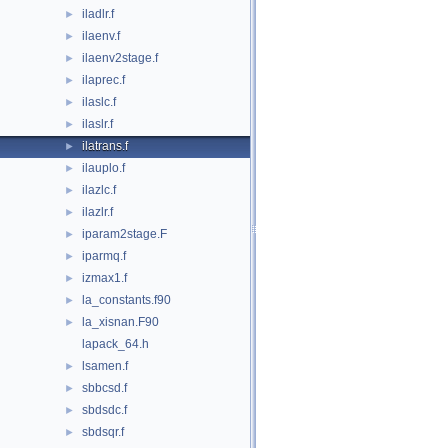
iladlr.f
►
ilaenv.f
►
ilaenv2stage.f
►
ilaprec.f
►
ilaslc.f
►
ilaslr.f
►
ilatrans.f
►
ilauplo.f
►
ilazlc.f
►
ilazlr.f
►
iparam2stage.F
►
iparmq.f
►
izmax1.f
►
la_constants.f90
►
la_xisnan.F90
►
lapack_64.h
lsamen.f
►
sbbcsd.f
►
sbdsdc.f
►
sbdsqr.f
►