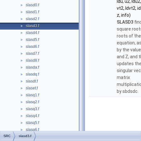
ldu, u2, ldu2,
slasd0.f
►
vt2, ldvt2, i
slasd1.f
►
z, info)
slasd2.f
►
SLASD3
find
slasd3.f
►
square root
slasd4.f
►
roots of the
slasd5.f
►
equation, a
slasd6.f
►
by the value
slasd7.f
►
and Z, and 
slasd8.f
►
updates th
slasda.f
►
singular ve
slasdq.f
►
matrix
slasdt.f
►
multiplicati
slaset.f
►
by sbdsdc.
slasq1.f
►
slasq2.f
►
slasq3.f
►
slasq4.f
►
slasq5.f
►
slasq6.f
►
SRC
slasd3.f
slasr.f
►