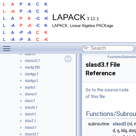
slarrb.f
►
slarrc.f
►
slarrd.f
►
LAPACK
3.12.1
slarre.f
►
LAPACK: Linear Algebra PACKage
slarrf.f
►
slarrj.f
►
slarrk.f
►
Toggle main menu visibility
slarrr.f
►
slarrv.f
►
Functions/Subrouti
slarscl2.f
►
slasd3.f File
slartg.f90
►
Reference
slartgp.f
►
slartgs.f
►
slartv.f
►
Go to the source code
slaruv.f
►
of this file.
slarz.f
►
slarzb.f
►
Functions/Subrou
slarzt.f
►
slas2.f
►
subroutine
slasd3
(nl, n
slascl.f
►
d, q, ldq, ds
slascl2.f
►