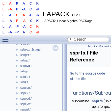
spttrs.f
►
sptts2.f
►
srscl.f
►
LAPACK
3.12.1
ssb2st_kernels.f
►
LAPACK: Linear Algebra PACKage
ssbev.f
►
ssbev_2stage.f
►
ssbevd.f
►
Toggle main menu visibility
ssbevd_2stage.f
►
ssbevx.f
►
Functions/Subrouti
ssbevx_2stage.f
►
ssprfs.f File
ssbgst.f
►
Reference
ssbgv.f
►
ssbgvd.f
►
ssbgvx.f
►
Go to the source code
ssbtrd.f
►
of this file.
ssfrk.f
►
sspcon.f
►
Functions/Subrou
sspev.f
►
sspevd.f
►
subroutine
ssprfs
(uplo
sspevx.f
►
ap, afp, ipiv, 
sspgst.f
►