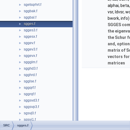
sgetsqrhrt.f
►
alphai, beta, 
sggbak.f
►
vsr, ldvsr, w
sggbal.f
►
bwork, info)
sgges.f
►
SGGES com
sgges3.f
►
the eigenva
sggesx.f
►
the Schur f
sggev.f
►
and, optiona
sggev3.f
►
matrix of S
sggevx.f
►
vectors for
sggglm.f
►
matrices
sgghd3.f
►
sgghrd.f
►
sgglse.f
►
sggqrf.f
►
sggrqf.f
►
sggsvd3.f
►
sggsvp3.f
►
sgsvj0.f
►
sgsvj1.f
►
SRC
sgges.f
sgtcon.f
►