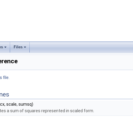
es
Files
ference
 file.
ines
incx, scale, sumsq)
es a sum of squares represented in scaled form.