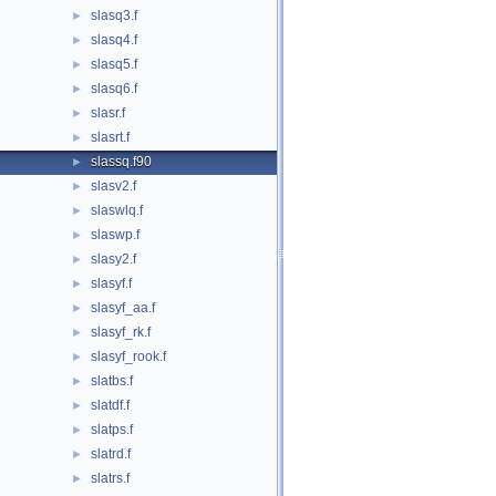
slasq3.f
►
slasq4.f
►
slasq5.f
►
slasq6.f
►
slasr.f
►
slasrt.f
►
slassq.f90
►
slasv2.f
►
slaswlq.f
►
slaswp.f
►
slasy2.f
►
slasyf.f
►
slasyf_aa.f
►
slasyf_rk.f
►
slasyf_rook.f
►
slatbs.f
►
slatdf.f
►
slatps.f
►
slatrd.f
►
slatrs.f
►