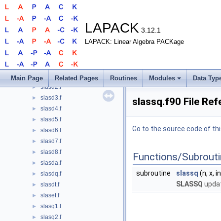
slarz.f
►
slarzb.f
►
slarzt.f
►
LAPACK
3.12.1
slas2.f
►
LAPACK: Linear Algebra PACKage
slascl.f
►
slascl2.f
►
slasd0.f
►
slasd1.f
►
Main Page
Related Pages
Routines
Modules
Data Typ
slasd2.f
►
slasd3.f
►
slassq.f90 File Re
slasd4.f
►
slasd5.f
►
Go to the source code of this
slasd6.f
►
slasd7.f
►
slasd8.f
►
Functions/Subrout
slasda.f
►
subroutine
slassq
(n, x, 
slasdq.f
►
SLASSQ
updat
slasdt.f
►
slaset.f
►
slasq1.f
►
slasq2.f
►