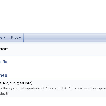
es
Files
ence
 file.
ines
a, b, c, d, in, y, tol, info)
s the system of equations (T-λI)x = y or (T-λI)^Tx = y, where T is a gene
lagtf.