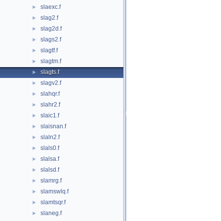
slaexc.f
►
slag2.f
►
slag2d.f
►
slags2.f
►
slagtf.f
►
slagtm.f
►
slagts.f
►
slagv2.f
►
slahqr.f
►
slahr2.f
►
slaic1.f
►
slaisnan.f
►
slaln2.f
►
slals0.f
►
slalsa.f
►
slalsd.f
►
slamrg.f
►
slamswlq.f
►
slamtsqr.f
►
slaneg.f
►