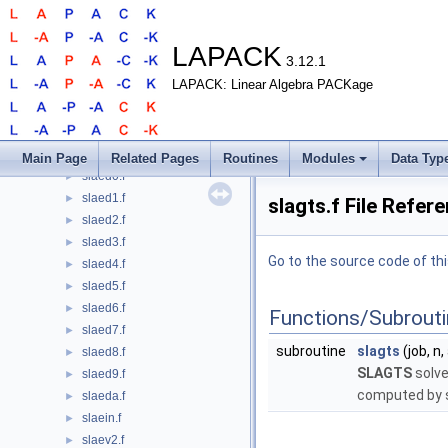
slabad.f
►
slabrd.f
►
slacn2.f
►
LAPACK
3.12.1
slacon.f
►
LAPACK: Linear Algebra PACKage
slacpy.f
►
sladiv.f
►
slae2.f
►
slaebz.f
►
Main Page
Related Pages
Routines
Modules
Data Typ
slaed0.f
►
slaed1.f
►
slagts.f File Refer
slaed2.f
►
slaed3.f
►
Go to the source code of this
slaed4.f
►
slaed5.f
►
slaed6.f
►
Functions/Subrout
slaed7.f
►
subroutine
slagts
(job, n, 
slaed8.f
►
SLAGTS
solve
slaed9.f
►
computed by s
slaeda.f
►
slaein.f
►
slaev2.f
►