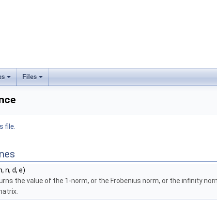
es
Files
ence
 file.
ines
 n, d, e)
urns the value of the 1-norm, or the Frobenius norm, or the infinity no
matrix.