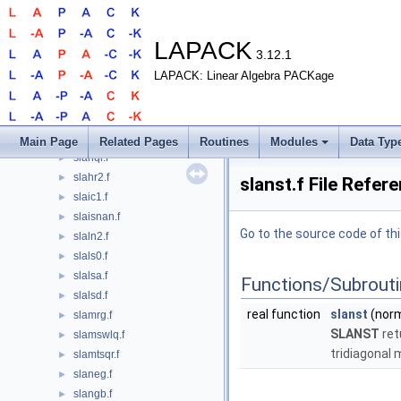
slaexc.f
►
slag2.f
►
slag2d.f
►
LAPACK
3.12.1
slags2.f
►
LAPACK: Linear Algebra PACKage
slagtf.f
►
slagtm.f
►
slagts.f
►
slagv2.f
►
Main Page
Related Pages
Routines
Modules
Data Typ
slahqr.f
►
slahr2.f
►
slanst.f File Refer
slaic1.f
►
slaisnan.f
►
Go to the source code of this
slaln2.f
►
slals0.f
►
slalsa.f
►
Functions/Subrout
slalsd.f
►
real function
slanst
(norm,
slamrg.f
►
SLANST
ret
slamswlq.f
►
tridiagonal 
slamtsqr.f
►
slaneg.f
►
slangb.f
►