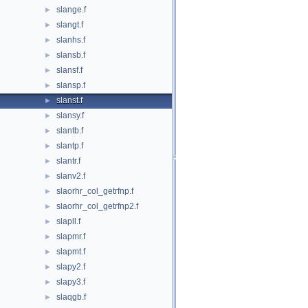
slange.f
►
slangt.f
►
slanhs.f
►
slansb.f
►
slansf.f
►
slansp.f
►
slanst.f
►
slansy.f
►
slantb.f
►
slantp.f
►
slantr.f
►
slanv2.f
►
slaorhr_col_getrfnp.f
►
slaorhr_col_getrfnp2.f
►
slapll.f
►
slapmr.f
►
slapmt.f
►
slapy2.f
►
slapy3.f
►
slaqgb.f
►