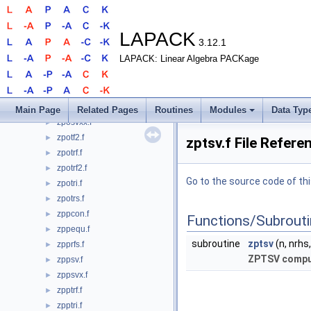
zpftrs.f
►
zpocon.f
►
zpoequ.f
►
LAPACK
3.12.1
zpoequb.f
►
LAPACK: Linear Algebra PACKage
zporfs.f
►
zporfsx.f
►
zposv.f
►
zposvx.f
►
Main Page
Related Pages
Routines
Modules
Data Typ
zposvxx.f
►
zpotf2.f
►
zptsv.f File Refere
zpotrf.f
►
zpotrf2.f
►
Go to the source code of this
zpotri.f
►
zpotrs.f
►
zppcon.f
►
Functions/Subrout
zppequ.f
►
subroutine
zptsv
(n, nrhs, 
zpprfs.f
►
ZPTSV compute
zppsv.f
►
zppsvx.f
►
zpptrf.f
►
zpptri.f
►