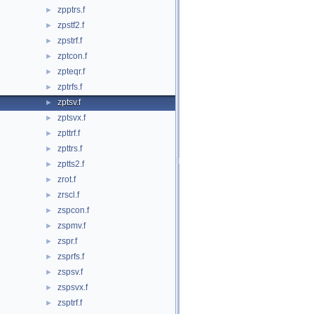
zpptrs.f
►
zpstf2.f
►
zpstrf.f
►
zptcon.f
►
zpteqr.f
►
zptrfs.f
►
zptsv.f
►
zptsvx.f
►
zpttrf.f
►
zpttrs.f
►
zptts2.f
►
zrot.f
►
zrscl.f
►
zspcon.f
►
zspmv.f
►
zspr.f
►
zsprfs.f
►
zspsv.f
►
zspsvx.f
►
zsptrf.f
►