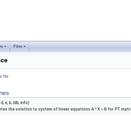
es
Files
nce
 file.
ines
d, e, b, ldb, info)
s the solution to system of linear equations A * X = B for PT matr