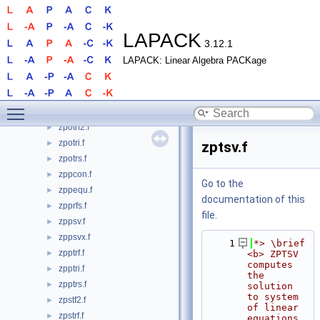
zpoequb.f
►
zporfs.f
►
zporfsx.f
►
LAPACK
3.12.1
zposv.f
►
LAPACK: Linear Algebra PACKage
zposvx.f
►
zposvxx.f
►
zpotf2.f
►
Toggle main menu visibility
zpotrf.f
►
zpotrf2.f
►
zpotri.f
►
zptsv.f
zpotrs.f
►
zppcon.f
►
Go to the
zppequ.f
►
documentation of this
zpprfs.f
►
file.
zppsv.f
►
zppsvx.f
►
    1
*> \brief 
zpptrf.f
►
<b> ZPTSV 
computes 
zpptri.f
►
the 
zpptrs.f
►
solution 
to system 
zpstf2.f
►
of linear 
zpstrf.f
►
equations 