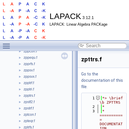
zposv.f
►
zposvx.f
►
zposvxx.f
►
LAPACK
3.12.1
zpotf2.f
►
LAPACK: Linear Algebra PACKage
zpotrf.f
►
zpotrf2.f
►
zpotri.f
►
Toggle main menu visibility
zpotrs.f
►
zppcon.f
►
zppequ.f
►
zpttrs.f
zpprfs.f
►
zppsv.f
►
Go to the
zppsvx.f
►
documentation of this
zpptrf.f
►
file.
zpptri.f
►
zpptrs.f
►
    1
*> \brief 
zpstf2.f
►
\b ZPTTRS
    2
*
zpstrf.f
►
    3
*  
zptcon.f
►
==========
= 
zpteqr.f
►
DOCUMENTAT
zptrfs.f
►
ION 