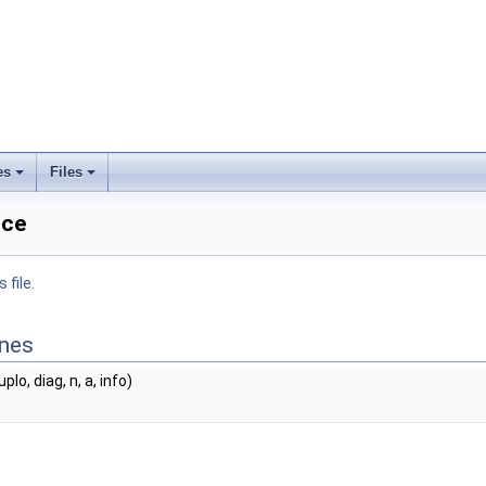
es
Files
nce
 file.
ines
uplo, diag, n, a, info)