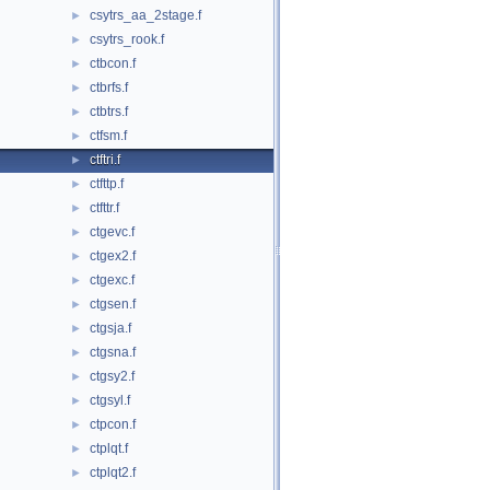
csytrs_aa_2stage.f
►
csytrs_rook.f
►
ctbcon.f
►
ctbrfs.f
►
ctbtrs.f
►
ctfsm.f
►
ctftri.f
►
ctfttp.f
►
ctfttr.f
►
ctgevc.f
►
ctgex2.f
►
ctgexc.f
►
ctgsen.f
►
ctgsja.f
►
ctgsna.f
►
ctgsy2.f
►
ctgsyl.f
►
ctpcon.f
►
ctplqt.f
►
ctplqt2.f
►