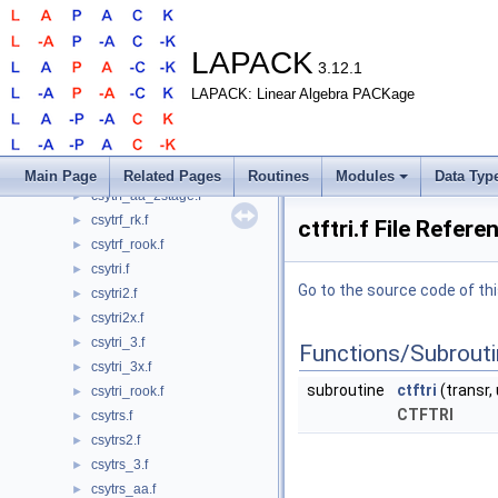
csysvx.f
►
csysvxx.f
►
csyswapr.f
►
LAPACK
3.12.1
csytf2.f
►
LAPACK: Linear Algebra PACKage
csytf2_rk.f
►
csytf2_rook.f
►
csytrf.f
►
csytrf_aa.f
►
Main Page
Related Pages
Routines
Modules
Data Typ
csytrf_aa_2stage.f
►
csytrf_rk.f
►
ctftri.f File Refere
csytrf_rook.f
►
csytri.f
►
Go to the source code of this
csytri2.f
►
csytri2x.f
►
csytri_3.f
►
Functions/Subrout
csytri_3x.f
►
subroutine
ctftri
(transr, 
csytri_rook.f
►
CTFTRI
csytrs.f
►
csytrs2.f
►
csytrs_3.f
►
csytrs_aa.f
►