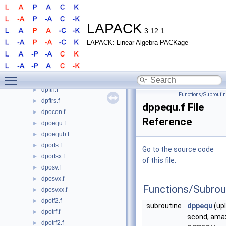
dpbrfs.f
►
dpbstf.f
►
dpbsv.f
►
LAPACK
3.12.1
dpbsvx.f
►
LAPACK: Linear Algebra PACKage
dpbtf2.f
►
dpbtrf.f
►
dpbtrs.f
►
Toggle main menu visibility
dpftrf.f
►
dpftri.f
►
Functions/Subrouti
dpftrs.f
►
dppequ.f File
dpocon.f
►
Reference
dpoequ.f
►
dpoequb.f
►
dporfs.f
►
Go to the source code
dporfsx.f
►
of this file.
dposv.f
►
dposvx.f
►
Functions/Subrou
dposvxx.f
►
dpotf2.f
►
subroutine
dppequ
(upl
dpotrf.f
►
scond, amax
dpotrf2.f
►