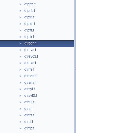
dtprfb.f
►
dtprfs.f
►
dtptri.f
►
dtptrs.f
►
dtpttf.f
►
dtpttr.f
►
dtrcon.f
►
dtrevc.f
►
dtrevc3.f
►
dtrexc.f
►
dtrrfs.f
►
dtrsen.f
►
dtrsna.f
►
dtrsyl.f
►
dtrsyl3.f
►
dtrti2.f
►
dtrtri.f
►
dtrtrs.f
►
dtrttf.f
►
dtrttp.f
►