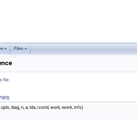
es
Files
rence
 file.
ines
uplo, diag, n, a, lda, rcond, work, iwork, info)