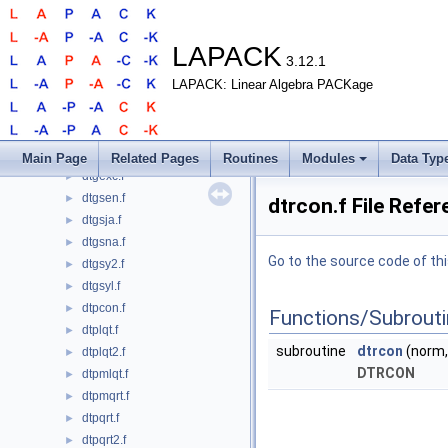
dtbrfs.f
►
dtbtrs.f
►
dtfsm.f
►
LAPACK
3.12.1
dtftri.f
►
LAPACK: Linear Algebra PACKage
dtfttp.f
►
dtfttr.f
►
dtgevc.f
►
dtgex2.f
►
Main Page
Related Pages
Routines
Modules
Data Typ
dtgexc.f
►
dtgsen.f
►
dtrcon.f File Refe
dtgsja.f
►
dtgsna.f
►
Go to the source code of this
dtgsy2.f
►
dtgsyl.f
►
dtpcon.f
►
Functions/Subrout
dtplqt.f
►
subroutine
dtrcon
(norm, 
dtplqt2.f
►
DTRCON
dtpmlqt.f
►
dtpmqrt.f
►
dtpqrt.f
►
dtpqrt2.f
►