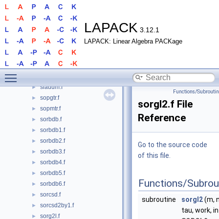
slatdf.f
►
slatps.f
►
slatrd.f
►
LAPACK
3.12.1
slatrs.f
►
LAPACK: Linear Algebra PACKage
slatrs3.f
►
slatrz.f
►
slatsqr.f
►
Toggle main menu visibility
slauu2.f
►
slauum.f
►
Functions/Subrouti
sopgtr.f
►
sorgl2.f File
sopmtr.f
►
Reference
sorbdb.f
►
sorbdb1.f
►
sorbdb2.f
►
Go to the source code
sorbdb3.f
►
of this file.
sorbdb4.f
►
sorbdb5.f
►
Functions/Subrou
sorbdb6.f
►
sorcsd.f
►
subroutine
sorgl2
(m, n,
sorcsd2by1.f
►
tau, work, i
sorg2l.f
►