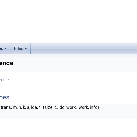
es
Files
rence
 file.
ines
trans, m, n, k, a, lda, t, tsize, c, ldc, work, lwork, info)