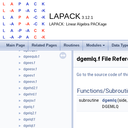
dgbtrs.f
►
dgebak.f
►
dgebal.f
►
LAPACK
3.12.1
dgebd2.f
►
LAPACK: Linear Algebra PACKage
dgebrd.f
►
dgecon.f
►
dgedmd.f90
►
dgedmdq.f90
►
Main Page
Related Pages
Routines
Modules
Data Typ
dgeequ.f
►
dgeequb.f
►
dgemlq.f File Refe
dgees.f
►
dgeesx.f
►
Go to the source code of this
dgeev.f
►
dgeevx.f
►
dgehd2.f
►
Functions/Subrout
dgehrd.f
►
subroutine
dgemlq
(side, 
dgejsv.f
►
DGEMLQ
dgelq.f
►
dgelq2.f
►
dgelqf.f
►
dgelqt.f
►