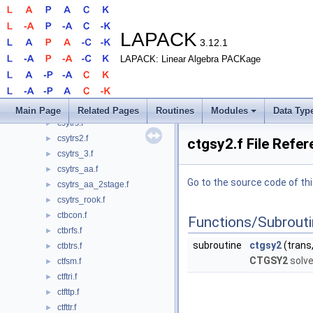
csytrf_rk.f
►
csytrf_rook.f
►
csytri.f
►
LAPACK
3.12.1
csytri2.f
►
LAPACK: Linear Algebra PACKage
csytri2x.f
►
csytri_3.f
►
csytri_3x.f
►
csytri_rook.f
►
Main Page
Related Pages
Routines
Modules
Data Typ
csytrs.f
►
csytrs2.f
►
ctgsy2.f File Refe
csytrs_3.f
►
csytrs_aa.f
►
Go to the source code of this
csytrs_aa_2stage.f
►
csytrs_rook.f
►
ctbcon.f
►
Functions/Subrout
ctbrfs.f
►
subroutine
ctgsy2
(trans, 
ctbtrs.f
►
CTGSY2
solve
ctfsm.f
►
ctftri.f
►
ctfttp.f
►
ctfttr.f
►