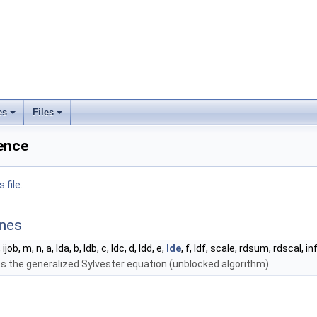
es
Files
rence
 file.
ines
ijob, m, n, a, lda, b, ldb, c, ldc, d, ldd, e,
lde
, f, ldf, scale, rdsum, rdscal, in
s the generalized Sylvester equation (unblocked algorithm).