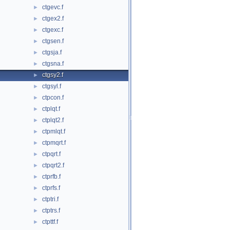
ctgevc.f
►
ctgex2.f
►
ctgexc.f
►
ctgsen.f
►
ctgsja.f
►
ctgsna.f
►
ctgsy2.f
►
ctgsyl.f
►
ctpcon.f
►
ctplqt.f
►
ctplqt2.f
►
ctpmlqt.f
►
ctpmqrt.f
►
ctpqrt.f
►
ctpqrt2.f
►
ctprfb.f
►
ctprfs.f
►
ctptri.f
►
ctptrs.f
►
ctpttf.f
►