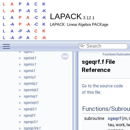
sgehd2.f
►
sgehrd.f
►
sgejsv.f
►
LAPACK
3.12.1
sgelq.f
►
LAPACK: Linear Algebra PACKage
sgelq2.f
►
sgelqf.f
►
sgelqt.f
►
Toggle main menu visibility
sgelqt3.f
►
sgels.f
►
Functions/Subrouti
sgelsd.f
►
sgeqrf.f File
sgelss.f
►
Reference
sgelst.f
►
sgelsy.f
►
sgemlq.f
►
Go to the source code
sgemlqt.f
►
of this file.
sgemqr.f
►
sgemqrt.f
►
Functions/Subrou
sgeql2.f
►
sgeqlf.f
►
subroutine
sgeqrf
(m, n
sgeqp3.f
►
tau, work, lw
sgeqp3rk.f
►