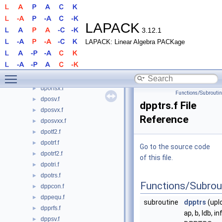
dpbtrs.f
►
dpftrf.f
►
dpftri.f
►
LAPACK
3.12.1
dpftrs.f
►
LAPACK: Linear Algebra PACKage
dpocon.f
►
dpoequ.f
►
dpoequb.f
►
Toggle main menu visibility
dporfs.f
►
dporfsx.f
►
Functions/Subrouti
dposv.f
►
dpptrs.f File
dposvx.f
►
Reference
dposvxx.f
►
dpotf2.f
►
dpotrf.f
►
Go to the source code
dpotrf2.f
►
of this file.
dpotri.f
►
dpotrs.f
►
Functions/Subrou
dppcon.f
►
dppequ.f
►
subroutine
dpptrs
(uplo
dpprfs.f
►
ap, b, ldb, in
dppsv.f
►