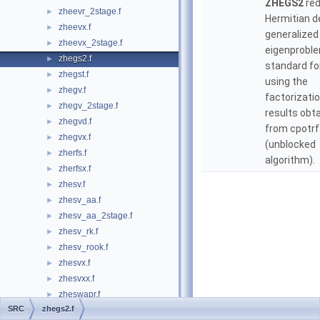
ZHEGS2
red
zheevr_2stage.f
►
Hermitian de
zheevx.f
►
generalized
zheevx_2stage.f
►
eigenproble
zhegs2.f
►
standard fo
zhegst.f
►
using the
zhegv.f
►
factorizati
zhegv_2stage.f
►
results obt
zhegvd.f
►
from cpotrf
zhegvx.f
►
(unblocked
zherfs.f
►
algorithm).
zherfsx.f
►
zhesv.f
►
zhesv_aa.f
►
zhesv_aa_2stage.f
►
zhesv_rk.f
►
zhesv_rook.f
►
zhesvx.f
►
zhesvxx.f
►
zheswapr.f
►
SRC
zhegs2.f
zhetd2.f
►