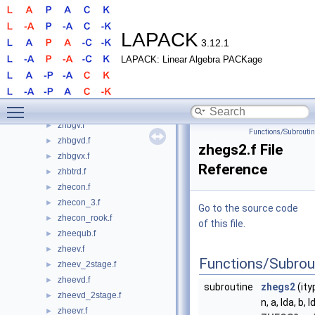
zhb2st_kernels.f
►
zhbev.f
►
zhbev_2stage.f
►
LAPACK
3.12.1
zhbevd.f
►
LAPACK: Linear Algebra PACKage
zhbevd_2stage.f
►
zhbevx.f
►
zhbevx_2stage.f
►
Toggle main menu visibility
zhbgst.f
►
zhbgv.f
►
Functions/Subrouti
zhbgvd.f
►
zhegs2.f File
zhbgvx.f
►
Reference
zhbtrd.f
►
zhecon.f
►
zhecon_3.f
►
Go to the source code
zhecon_rook.f
►
of this file.
zheequb.f
►
zheev.f
►
Functions/Subrou
zheev_2stage.f
►
zheevd.f
►
subroutine
zhegs2
(ity
zheevd_2stage.f
►
n, a, lda, b, l
zheevr.f
►