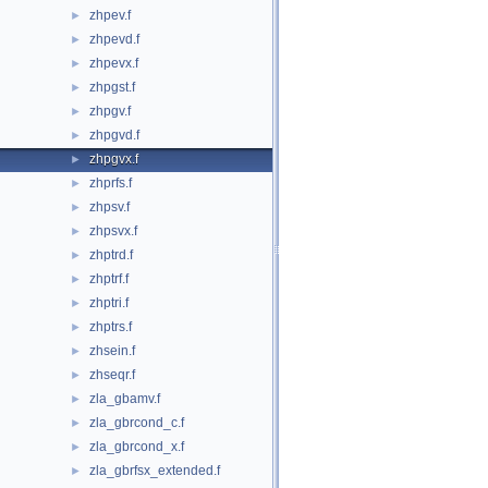
zhpev.f
►
zhpevd.f
►
zhpevx.f
►
zhpgst.f
►
zhpgv.f
►
zhpgvd.f
►
zhpgvx.f
►
zhprfs.f
►
zhpsv.f
►
zhpsvx.f
►
zhptrd.f
►
zhptrf.f
►
zhptri.f
►
zhptrs.f
►
zhsein.f
►
zhseqr.f
►
zla_gbamv.f
►
zla_gbrcond_c.f
►
zla_gbrcond_x.f
►
zla_gbrfsx_extended.f
►