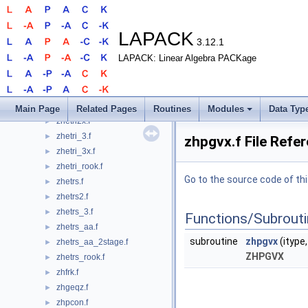
zhetrd_he2hb.f
►
zhetrf.f
►
zhetrf_aa.f
►
LAPACK
3.12.1
zhetrf_aa_2stage.f
►
LAPACK: Linear Algebra PACKage
zhetrf_rk.f
►
zhetrf_rook.f
►
zhetri.f
►
zhetri2.f
►
Main Page
Related Pages
Routines
Modules
Data Typ
zhetri2x.f
►
zhetri_3.f
►
zhpgvx.f File Refe
zhetri_3x.f
►
zhetri_rook.f
►
Go to the source code of this
zhetrs.f
►
zhetrs2.f
►
zhetrs_3.f
►
Functions/Subrout
zhetrs_aa.f
►
subroutine
zhpgvx
(itype, 
zhetrs_aa_2stage.f
►
ZHPGVX
zhetrs_rook.f
►
zhfrk.f
►
zhgeqz.f
►
zhpcon.f
►