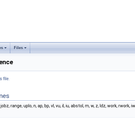
es
Files
rence
 file.
ines
jobz, range, uplo, n, ap, bp, vl, vu, il, iu, abstol, m, w, z, ldz, work, rwork, iw