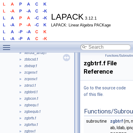
strsyl3.f
►
strti2.f
►
strtri.f
►
LAPACK
3.12.1
strtrs.f
►
LAPACK: Linear Algebra PACKage
strttf.f
►
strttp.f
►
stzrzf.f
►
Toggle main menu visibility
xerbla.f
►
xerbla_array.f
►
Functions/Subrouti
zbbcsd.f
►
zgbtrf.f File
zbdsqr.f
►
Reference
zcgesv.f
►
zcposv.f
►
zdrscl.f
►
Go to the source code
zgbbrd.f
►
of this file.
zgbcon.f
►
zgbequ.f
►
Functions/Subrou
zgbequb.f
►
zgbrfs.f
►
subroutine
zgbtrf
(m, n,
zgbrfsx.f
►
ab, ldab, ipiv
zgbsv.f
►