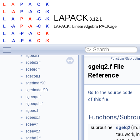
sgbrfsx.f
►
sgbsv.f
►
sgbsvx.f
►
LAPACK
3.12.1
sgbsvxx.f
►
LAPACK: Linear Algebra PACKage
sgbtf2.f
►
sgbtrf.f
►
sgbtrs.f
►
Toggle main menu visibility
sgebak.f
►
sgebal.f
►
Functions/Subrouti
sgebd2.f
►
sgelq2.f File
sgebrd.f
►
Reference
sgecon.f
►
sgedmd.f90
►
sgedmdq.f90
►
Go to the source code
sgeequ.f
►
of this file.
sgeequb.f
►
sgees.f
►
Functions/Subrou
sgeesx.f
►
sgeev.f
►
subroutine
sgelq2
(m, n
sgeevx.f
►
tau, work, i
sgehd2.f
►