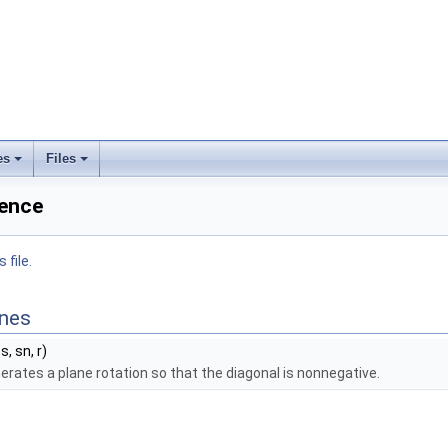
es
Files
rence
 file.
ines
cs, sn, r)
rates a plane rotation so that the diagonal is nonnegative.