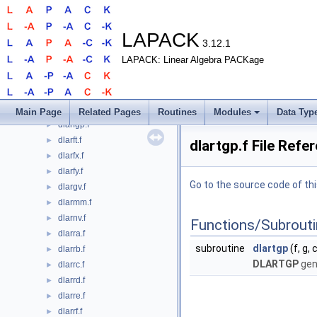
dlar1v.f
►
dlar2v.f
►
dlarf.f
►
LAPACK
3.12.1
dlarf1f.f
►
LAPACK: Linear Algebra PACKage
dlarf1l.f
►
dlarfb.f
►
dlarfb_gett.f
►
dlarfg.f
►
Main Page
Related Pages
Routines
Modules
Data Typ
dlarfgp.f
►
dlarft.f
►
dlartgp.f File Refe
dlarfx.f
►
dlarfy.f
►
Go to the source code of this
dlargv.f
►
dlarmm.f
►
dlarnv.f
►
Functions/Subrout
dlarra.f
►
subroutine
dlartgp
(f, g, 
dlarrb.f
►
DLARTGP
gene
dlarrc.f
►
dlarrd.f
►
dlarre.f
►
dlarrf.f
►