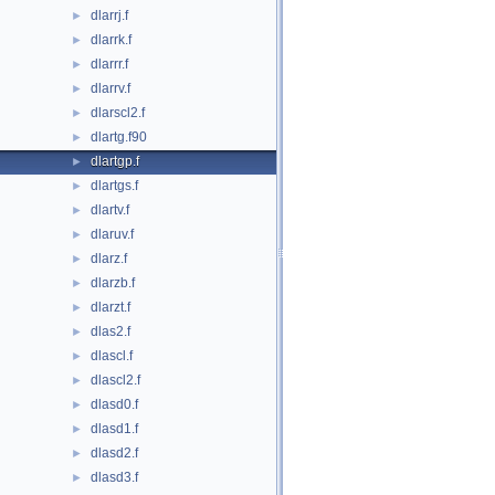
dlarrj.f
►
dlarrk.f
►
dlarrr.f
►
dlarrv.f
►
dlarscl2.f
►
dlartg.f90
►
dlartgp.f
►
dlartgs.f
►
dlartv.f
►
dlaruv.f
►
dlarz.f
►
dlarzb.f
►
dlarzt.f
►
dlas2.f
►
dlascl.f
►
dlascl2.f
►
dlasd0.f
►
dlasd1.f
►
dlasd2.f
►
dlasd3.f
►