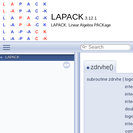
LAPACK
3.12.1
LAPACK: Linear Algebra PACKage
Toggle main menu visibility
LAPACK
►
zdrvhe()
◆
subroutine zdrvhe
(
logi
inte
inte
inte
doub
logi
inte
comp