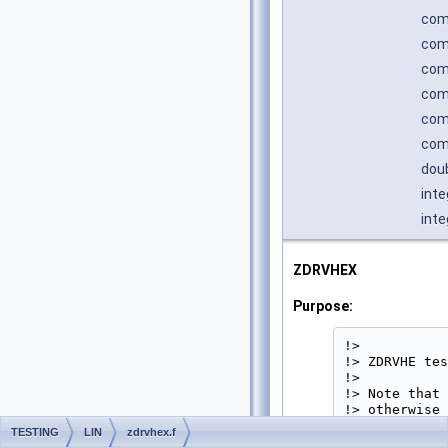
comp
comp
comp
comp
comp
comp
doub
inte
inte
ZDRVHEX
Purpose:
!>

!> ZDRVHE tes
!>

!> Note that 
!> otherwise 
!> 
TESTING
LIN
zdrvhex.f