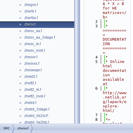
A * X = B 
zhegvx.f
►
for HE 
zherfs.f
►
matrices</
b>
zherfsx.f
►
    2
*
zhesv.f
►
    3
*  
==========
zhesv_aa.f
►
= 
zhesv_aa_2stage.f
►
DOCUMENTAT
ION 
zhesv_rk.f
►
==========
zhesv_rook.f
►
=
zhesvx.f
    4
*
►
    5
* Online 
zhesvxx.f
►
html 
zheswapr.f
►
documentat
ion 
zhetd2.f
►
available 
zhetf2.f
►
at
    6
*            
zhetf2_rk.f
►
http://www
zhetf2_rook.f
►
.netlib.or
g/lapack/e
zhetrd.f
►
xplore-
zhetrd_2stage.f
►
html/
    7
*
zhetrd_hb2st.F
►
    8
*> 
zhetrd_he2hb.f
►
Download 
ZHESV + 
SRC
zhesv.f
zhetrf.f
►
dependenci