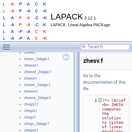
zhbgv.f
►
zhbgvd.f
►
zhbgvx.f
►
LAPACK
3.12.1
zhbtrd.f
►
LAPACK: Linear Algebra PACKage
zhecon.f
►
zhecon_3.f
►
zhecon_rook.f
►
Toggle main menu visibility
zheequb.f
►
zheev.f
►
zheev_2stage.f
►
zhesv.f
zheevd.f
►
zheevd_2stage.f
►
Go to the
zheevr.f
►
documentation of this
zheevr_2stage.f
►
file.
zheevx.f
►
zheevx_2stage.f
►
    1
*> \brief 
zhegs2.f
►
<b> ZHESV 
computes 
zhegst.f
►
the 
zhegv.f
►
solution 
to system 
zhegv_2stage.f
►
of linear 
zhegvd.f
►
equations 