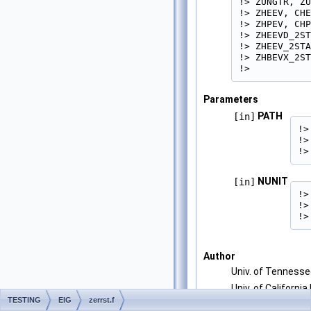
!> ZUNGTR, ZU
!> ZHEEV, CHE
!> ZHPEV, CHP
!> ZHEEVD_2ST
!> ZHEEV_2STA
!> ZHBEVX_2ST
!> 
Parameters
PATH
[in]
!>
!>
!>
NUNIT
[in]
!>
!>
!>
Author
Univ. of Tenness
Univ. of California
TESTING
EIG
zerrst.f
Univ. of Colorado