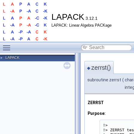
LAPACK
3.12.1
LAPACK: Linear Algebra PACKage
Toggle main menu visibility
LAPACK
►
zerrst()
◆
subroutine zerrst
(
char
inte
ZERRST
Purpose:
!>

!> ZERRST tes