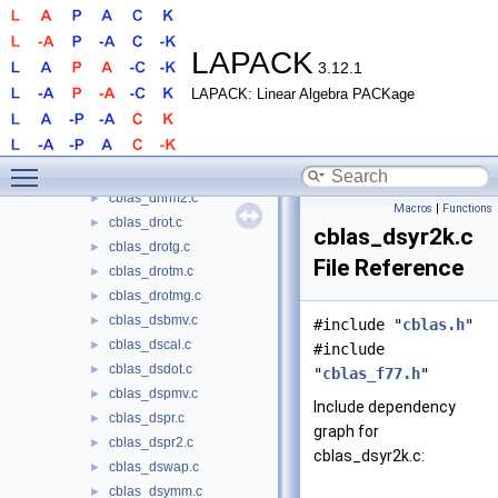
cblas_dcabs1.c
►
cblas_dcopy.c
►
cblas_ddot.c
►
LAPACK
3.12.1
cblas_dgbmv.c
►
LAPACK: Linear Algebra PACKage
cblas_dgemm.c
►
cblas_dgemmtr.c
►
cblas_dgemv.c
►
Toggle main menu visibility
cblas_dger.c
►
cblas_dnrm2.c
►
Macros
|
Functions
cblas_drot.c
►
cblas_dsyr2k.c
cblas_drotg.c
►
File Reference
cblas_drotm.c
►
cblas_drotmg.c
►
cblas_dsbmv.c
►
#include "
cblas.h
"
cblas_dscal.c
►
#include
cblas_dsdot.c
►
"
cblas_f77.h
"
cblas_dspmv.c
►
Include dependency
cblas_dspr.c
►
graph for
cblas_dspr2.c
►
cblas_dsyr2k.c:
cblas_dswap.c
►
cblas_dsymm.c
►