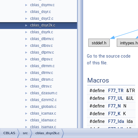
cblas_dsymv.c
►
cblas_dsyr.c
►
cblas_dsyr2.c
►
cblas_dsyr2k.c
►
cblas_dsyrk.c
►
cblas_dtbmv.c
►
cblas_dtbsv.c
►
cblas_dtpmv.c
►
Go to the source code
cblas_dtpsv.c
►
of this file.
cblas_dtrmm.c
►
cblas_dtrmv.c
►
Macros
cblas_dtrsm.c
►
cblas_dtrsv.c
►
#define
F77_TR
&TR
cblas_dzasum.c
►
#define
F77_UL
&UL
cblas_dznrm2.c
►
#define
F77_N
N
cblas_globals.c
►
cblas_icamax.c
#define
F77_K
K
►
cblas_idamax.c
►
#define
F77_lda
lda
cblas_isamax.c
►
#define
F77_ldb
ldb
CBLAS
src
cblas_dsyr2k.c
cblas_izamax.c
►
#define
F77_ldc
ldc