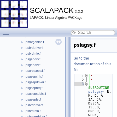
pdsvdcmp.f
►
pdsvddriver.f
►
SCALAPACK
2.2.2
pdsvdtst.f
►
LAPACK: Linear Algebra PACKage
pdsytdrv.f
►
pdtrddriver.f
►
Toggle main menu visibility
pdtrdinfo.f
►
pdttrdtester.f
►
pmatgeninc.f
►
pslagsy.f
psbrddriver.f
►
psbrdinfo.f
►
Go to the
psgebdrv.f
►
documentation of this
psgehdrv.f
►
file.
psgrptseptst.f
►
    1
*
psgsepchk.f
►
    2
*
psgsepdriver.f
►
    3
SUBROUTINE 
psgsepreq.f
►
pslagsy
( N, 
psgsepsubtst.f
►
K, D, A, 
IA, JA, 
psgseptst.f
►
DESCA, 
pshrddriver.f
►
ISEED, 
pshrdinfo.f
ORDER, 
►
WORK,
pshseqrdriver.f
►