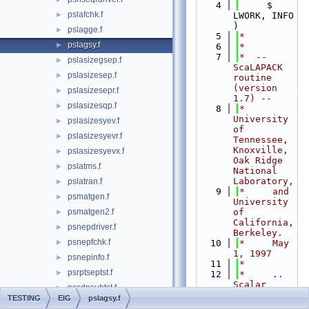
    4
     $                    
pslafchk.f
►
LWORK, INFO 
)
pslagge.f
►
    5
*
pslagsy.f
►
    6
*
    7
*  -- 
pslasizegsep.f
►
ScaLAPACK 
pslasizesep.f
►
routine 
(version 
pslasizesepr.f
►
1.7) --
pslasizesqp.f
►
    8
*     
University 
pslasizesyev.f
►
of 
pslasizesyevr.f
►
Tennessee, 
Knoxville, 
pslasizesyevx.f
►
Oak Ridge 
pslatms.f
►
National 
Laboratory,
pslatran.f
►
    9
*     and 
psmatgen.f
►
University 
psmatgen2.f
of 
►
California, 
psnepdriver.f
►
Berkeley.
psnepfchk.f
►
   10
*     May 
1, 1997
psnepinfo.f
►
   11
*
psrptseptst.f
►
   12
*     .. 
Scalar 
pssdpsubtst.f
►
Arguments 
TESTING
EIG
pslagsy.f
pssepchk.f
►
..