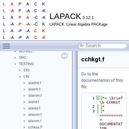
Routines
►
Modules
►
Data Types
►
LAPACK
3.12.1
Files
▼
LAPACK: Linear Algebra PACKage
File List
▼
BLAS
►
CBLAS
►
Toggle main menu visibility
DOCS
INSTALL
►
SRC
►
cchkgt.f
TESTING
▼
EIG
►
Go to the
LIN
▼
documentation of this
aladhd.f
►
file.
alaerh.f
►
alaesm.f
►
    1
*> \brief 
alahd.f
►
\b CCHKGT
    2
*
alareq.f
►
    3
*  
alasum.f
►
==========
= 
alasvm.f
►
DOCUMENTAT
cchkaa.F
►
ION 