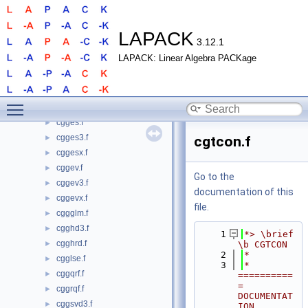
cgetrf.f
►
cgetrf2.f
►
cgetri.f
►
LAPACK
3.12.1
cgetrs.f
►
LAPACK: Linear Algebra PACKage
cgetsls.f
►
cgetsqrhrt.f
►
cggbak.f
►
Toggle main menu visibility
cggbal.f
►
cgges.f
►
cgges3.f
►
cgtcon.f
cggesx.f
►
cggev.f
►
Go to the
cggev3.f
►
documentation of this
cggevx.f
►
file.
cggglm.f
►
cgghd3.f
►
    1
*> \brief 
cgghrd.f
►
\b CGTCON
    2
*
cgglse.f
►
    3
*  
cggqrf.f
►
==========
= 
cggrqf.f
►
DOCUMENTAT
cggsvd3.f
►
ION 