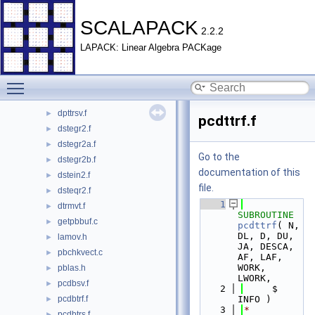
dlarrd2.f
►
dlarre2.f
►
SCALAPACK
2.2.2
dlarre2a.f
►
LAPACK: Linear Algebra PACKage
dlarrf2.f
►
dlarrv2.f
►
Toggle main menu visibility
dlasorte.f
►
dlasrt2.f
►
dpttrsv.f
►
pcdttrf.f
dstegr2.f
►
dstegr2a.f
►
Go to the
dstegr2b.f
►
documentation of this
dstein2.f
►
file.
dsteqr2.f
►
    1
dtrmvt.f
►
SUBROUTINE 
getpbbuf.c
►
pcdttrf
( N, 
DL, D, DU, 
lamov.h
►
JA, DESCA, 
pbchkvect.c
►
AF, LAF, 
WORK, 
pblas.h
►
LWORK,
pcdbsv.f
►
    2
     $                    
pcdbtrf.f
INFO )
►
    3
*
pcdbtrs.f
►