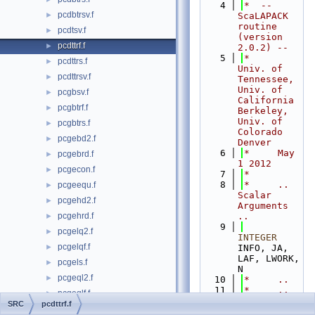
    4
*  -- 
pcdbtrsv.f
►
ScaLAPACK 
routine 
pcdtsv.f
►
(version 
pcdttrf.f
►
2.0.2) --
    5
*     
pcdttrs.f
►
Univ. of 
pcdttrsv.f
►
Tennessee, 
Univ. of 
pcgbsv.f
►
California 
pcgbtrf.f
►
Berkeley, 
Univ. of 
pcgbtrs.f
►
Colorado 
pcgebd2.f
►
Denver
    6
*     May 
pcgebrd.f
►
1 2012
pcgecon.f
►
    7
*
    8
*     .. 
pcgeequ.f
►
Scalar 
pcgehd2.f
►
Arguments 
pcgehrd.f
..
►
    9
pcgelq2.f
►
INTEGER
pcgelqf.f
►
INFO, JA, 
LAF, LWORK, 
pcgels.f
►
N
pcgeql2.f
►
   10
*     ..
   11
*     .. 
pcgeqlf.f
►
Array 
SRC
pcdttrf.f
pcgeqpf.f
►
Arguments 