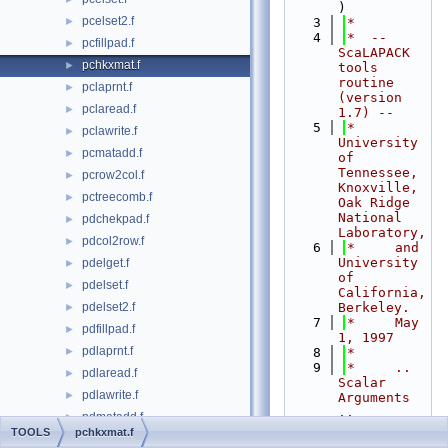
)
pcelset2.f
►
    3
*
    4
*  -- 
pcfillpad.f
►
ScaLAPACK 
pchkxmat.f
►
tools 
routine 
pclaprnt.f
►
(version 
pclaread.f
►
1.7) --
    5
*     
pclawrite.f
►
University 
pcmatadd.f
►
of 
Tennessee, 
pcrow2col.f
►
Knoxville, 
pctreecomb.f
►
Oak Ridge 
National 
pdchekpad.f
►
Laboratory,
pdcol2row.f
►
    6
*     and 
University 
pdelget.f
►
of 
pdelset.f
►
California, 
pdelset2.f
Berkeley.
►
    7
*     May 
pdfillpad.f
►
1, 1997
pdlaprnt.f
►
    8
*
    9
*     .. 
pdlaread.f
►
Scalar 
pdlawrite.f
►
Arguments 
..
pdmatadd.f
►
   10
TOOLS
pchkxmat.f
pdrow2col.f
►
INTEGER