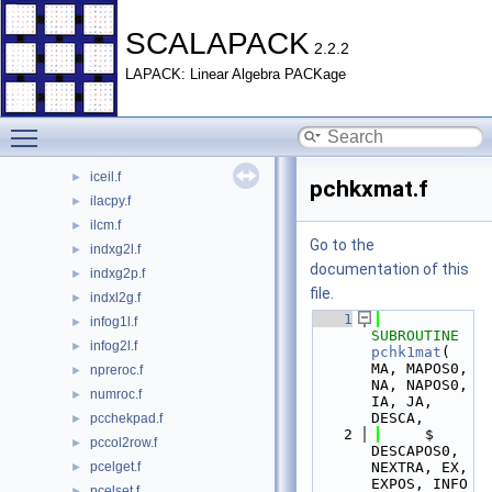
descset.f
►
dlatcpy.f
►
SCALAPACK
2.2.2
dmatadd.f
►
LAPACK: Linear Algebra PACKage
dsasum.f
►
dscasum.f
►
Toggle main menu visibility
dscnrm2.f
►
dsnrm2.f
►
iceil.f
►
pchkxmat.f
ilacpy.f
►
ilcm.f
►
Go to the
indxg2l.f
►
documentation of this
indxg2p.f
►
file.
indxl2g.f
►
    1
infog1l.f
►
SUBROUTINE 
infog2l.f
►
pchk1mat
( 
MA, MAPOS0, 
npreroc.f
►
NA, NAPOS0, 
numroc.f
►
IA, JA, 
DESCA,
pcchekpad.f
►
    2
     $                     
pccol2row.f
►
DESCAPOS0, 
pcelget.f
NEXTRA, EX, 
►
EXPOS, INFO 
pcelset.f
►