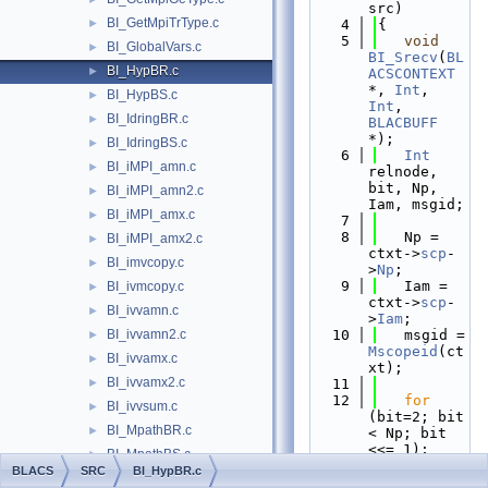
src)
BI_GetMpiTrType.c
►
    4
{
    5
void
BI_GlobalVars.c
►
BI_Srecv
(
BL
BI_HypBR.c
►
ACSCONTEXT
*, 
Int
, 
BI_HypBS.c
►
Int
, 
BI_IdringBR.c
►
BLACBUFF
*);
BI_IdringBS.c
►
    6
Int
BI_iMPI_amn.c
►
relnode, 
bit, Np, 
BI_iMPI_amn2.c
►
Iam, msgid;
BI_iMPI_amx.c
►
    7
    8
   Np = 
BI_iMPI_amx2.c
►
ctxt->
scp
-
BI_imvcopy.c
►
>
Np
;
    9
   Iam = 
BI_ivmcopy.c
►
ctxt->
scp
-
BI_ivvamn.c
►
>
Iam
;
BI_ivvamn2.c
   10
   msgid = 
►
Mscopeid
(ct
BI_ivvamx.c
►
xt);
BI_ivvamx2.c
►
   11
   12
for
BI_ivvsum.c
►
(bit=2; bit 
BI_MpathBR.c
►
< Np; bit 
<<= 1);
BI_MpathBS.c
►
   13
if
BLACS
SRC
BI_HypBR.c
BI_MringComb.c
►
(bit^Np) 