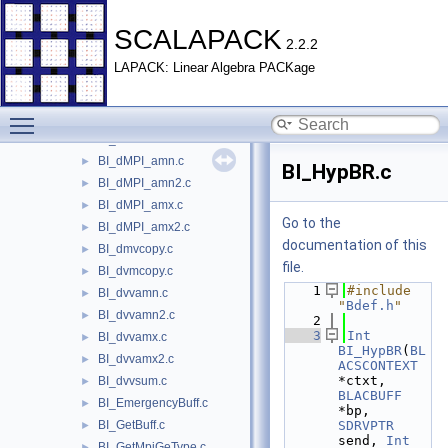
BI_cMPI_sum.c
►
BI_ContxtNum.c
►
SCALAPACK
2.2.2
BI_cvvamn.c
►
LAPACK: Linear Algebra PACKage
BI_cvvamn2.c
►
BI_cvvamx.c
►
Toggle main menu visibility
BI_cvvamx2.c
►
BI_cvvsum.c
►
BI_dMPI_amn.c
►
BI_HypBR.c
BI_dMPI_amn2.c
►
BI_dMPI_amx.c
►
Go to the
BI_dMPI_amx2.c
►
documentation of this
BI_dmvcopy.c
►
file.
BI_dvmcopy.c
►
    1
#include 
BI_dvvamn.c
►
"
Bdef.h
"
BI_dvvamn2.c
►
    2
    3
Int
BI_dvvamx.c
►
BI_HypBR
(
BL
BI_dvvamx2.c
►
ACSCONTEXT
*ctxt, 
BI_dvvsum.c
►
BLACBUFF
BI_EmergencyBuff.c
►
*bp, 
BI_GetBuff.c
SDRVPTR
►
send, 
Int
BI_GetMpiGeType.c
►