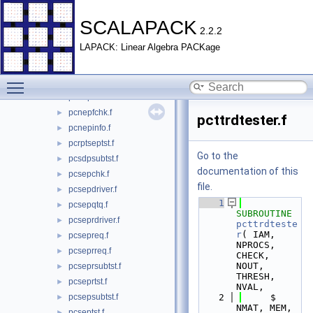
pclasizeheevx.f
►
pclasizesep.f
►
SCALAPACK
2.2.2
pclasizesepr.f
►
LAPACK: Linear Algebra PACKage
pclatms.f
►
pclatran.f
►
Toggle main menu visibility
pcmatgen.f
►
pcnepdriver.f
►
pcnepfchk.f
►
pcttrdtester.f
pcnepinfo.f
►
pcrptseptst.f
►
Go to the
pcsdpsubtst.f
►
documentation of this
pcsepchk.f
►
file.
pcsepdriver.f
►
    1
pcsepqtq.f
►
SUBROUTINE 
pcseprdriver.f
►
pcttrdteste
r
( IAM, 
pcsepreq.f
►
NPROCS, 
pcseprreq.f
►
CHECK, 
NOUT, 
pcseprsubtst.f
►
THRESH, 
pcseprtst.f
►
NVAL,
pcsepsubtst.f
    2
     $                         
►
NMAT, MEM, 
pcseptst.f
►