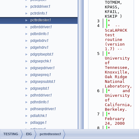
TOTMEM, 
pctrddriver.f
►
KPASS, 
KFAIL, 
pctrdinfo.f
►
KSKIP )
pcttrdtester.f
►
    3
*
    4
*  -- 
pdbrddriver.f
►
ScaLAPACK 
pdbrdinfo.f
►
test 
routine 
pdgebdrv.f
►
(version 
pdgehdrv.f
►
1.7) --
    5
*     
pdgrptseptst.f
►
University 
pdgsepchk.f
►
of 
Tennessee, 
pdgsepdriver.f
►
Knoxville, 
pdgsepreq.f
►
Oak Ridge 
National 
pdgsepsubtst.f
►
Laboratory,
pdgseptst.f
►
    6
*     and 
pdhrddriver.f
University 
►
of 
pdhrdinfo.f
►
California, 
pdhseqrdriver.f
►
Berkeley.
    7
*     
pdlafchk.f
►
February 
pdlagge.f
►
24, 2000
    8
*
pdlagsy.f
►
    9
*     .. 
TESTING
EIG
pcttrdtester.f
pdlasizegsep.f
►
Scalar 