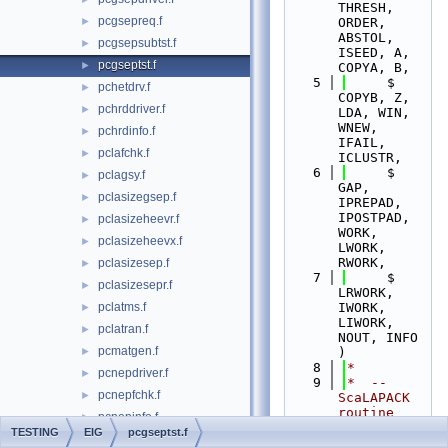
THRESH, 
pcgsepreq.f
►
ORDER, 
ABSTOL, 
pcgsepsubtst.f
►
ISEED, A, 
pcgseptst.f
►
COPYA, B,
    5
     $                      
pchetdrv.f
►
COPYB, Z, 
pchrddriver.f
►
LDA, WIN, 
WNEW, 
pchrdinfo.f
►
IFAIL, 
pclafchk.f
►
ICLUSTR,
    6
     $                      
pclagsy.f
►
GAP, 
pclasizegsep.f
►
IPREPAD, 
IPOSTPAD, 
pclasizeheevr.f
►
WORK, 
pclasizeheevx.f
►
LWORK, 
RWORK,
pclasizesep.f
►
    7
     $                      
pclasizesepr.f
►
LRWORK, 
pclatms.f
IWORK, 
►
LIWORK, 
pclatran.f
►
NOUT, INFO 
pcmatgen.f
►
)
    8
*
pcnepdriver.f
►
    9
*  -- 
pcnepfchk.f
►
ScaLAPACK 
routine 
pcnepinfo.f
►
(version 
TESTING
EIG
pcgseptst.f
pcrptseptst.f
►
1.7) --