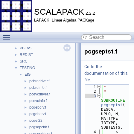
SCALAPACK
▼
SCALAPACK
2.2.2
Data Types
►
LAPACK: Linear Algebra PACKage
Files
▼
File List
▼
Toggle main menu visibility
BLACS
►
EXAMPLE
►
PBLAS
►
pcgseptst.f
REDIST
►
SRC
►
Go to the
TESTING
▼
documentation of this
EIG
▼
file.
pcbrddriver.f
►
    1
*
pcbrdinfo.f
►
    2
*
pcevcdriver.f
►
    3
SUBROUTINE 
pcevcinfo.f
►
pcgseptst
( 
pcgebdrv.f
►
DESCA, 
UPLO, N, 
pcgehdrv.f
►
MATTYPE, 
pcget22.f
►
IBTYPE, 
pcgsepchk.f
SUBTESTS,
►
    4
     $                      
pcgsepdriver.f
►