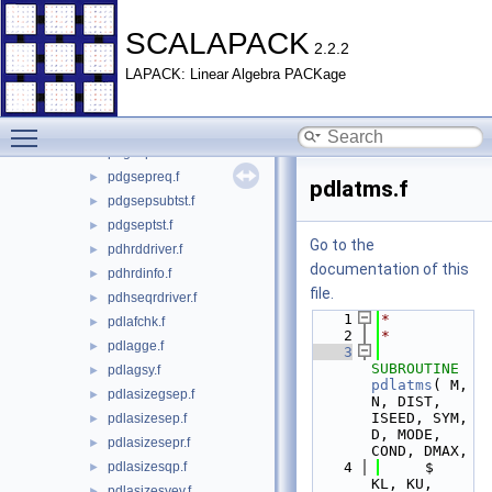
pdbrddriver.f
►
pdbrdinfo.f
►
SCALAPACK
2.2.2
pdgebdrv.f
►
LAPACK: Linear Algebra PACKage
pdgehdrv.f
►
pdgrptseptst.f
►
Toggle main menu visibility
pdgsepchk.f
►
pdgsepdriver.f
►
pdgsepreq.f
►
pdlatms.f
pdgsepsubtst.f
►
pdgseptst.f
►
Go to the
pdhrddriver.f
►
documentation of this
pdhrdinfo.f
►
file.
pdhseqrdriver.f
►
    1
*
pdlafchk.f
►
    2
*
pdlagge.f
►
    3
SUBROUTINE 
pdlagsy.f
►
pdlatms
( M, 
pdlasizegsep.f
►
N, DIST, 
ISEED, SYM, 
pdlasizesep.f
►
D, MODE, 
pdlasizesepr.f
►
COND, DMAX,
pdlasizesqp.f
    4
     $                    
►
KL, KU, 
pdlasizesyev.f
►