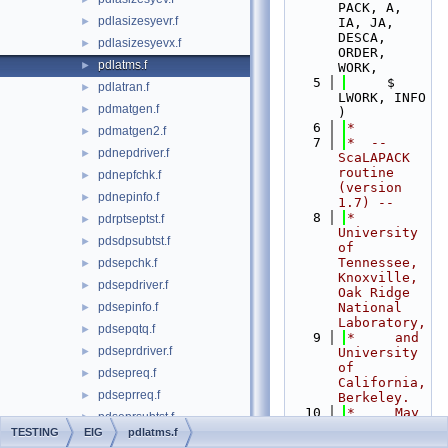
PACK, A, 
pdlasizesyevr.f
►
IA, JA, 
DESCA, 
pdlasizesyevx.f
►
ORDER, 
pdlatms.f
►
WORK,
    5
     $                    
pdlatran.f
►
LWORK, INFO 
pdmatgen.f
►
)
    6
*
pdmatgen2.f
►
    7
*  -- 
pdnepdriver.f
►
ScaLAPACK 
routine 
pdnepfchk.f
►
(version 
pdnepinfo.f
►
1.7) --
    8
*     
pdrptseptst.f
►
University 
pdsdpsubtst.f
►
of 
Tennessee, 
pdsepchk.f
►
Knoxville, 
pdsepdriver.f
►
Oak Ridge 
pdsepinfo.f
National 
►
Laboratory,
pdsepqtq.f
►
    9
*     and 
pdseprdriver.f
►
University 
of 
pdsepreq.f
►
California, 
pdseprreq.f
►
Berkeley.
   10
*     May 
pdseprsubtst.f
►
1, 1997
TESTING
EIG
pdlatms.f
pdseprtst.f
►
   11
*