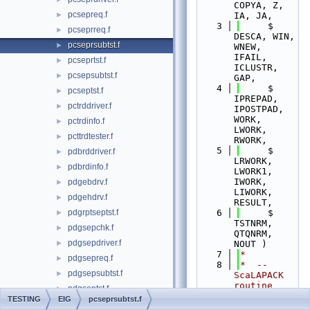
COPYA, Z, 
pcsepreq.f
►
IA, JA,
    3
     $                         
pcseprreq.f
►
DESCA, WIN, 
pcseprsubtst.f
►
WNEW, 
IFAIL, 
pcseprtst.f
►
ICLUSTR, 
pcsepsubtst.f
►
GAP,
    4
     $                         
pcseptst.f
►
IPREPAD, 
pctrddriver.f
►
IPOSTPAD, 
WORK, 
pctrdinfo.f
►
LWORK, 
pcttrdtester.f
►
RWORK,
    5
     $                         
pdbrddriver.f
►
LRWORK, 
pdbrdinfo.f
►
LWORK1, 
IWORK, 
pdgebdrv.f
►
LIWORK, 
pdgehdrv.f
►
RESULT, 
pdgrptseptst.f
    6
     $                         
►
TSTNRM, 
pdgsepchk.f
►
QTQNRM, 
pdgsepdriver.f
►
NOUT )
    7
*
pdgsepreq.f
►
    8
*  -- 
pdgsepsubtst.f
►
ScaLAPACK 
routine 
pdgseptst.f
►
(@(MODE)ver
TESTING
EIG
pcseprsubtst.f
pdhrddriver.f
►
sion *TBA*) 