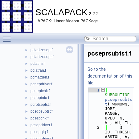
pchrddriver.f
►
pchrdinfo.f
►
SCALAPACK
2.2.2
pclafchk.f
►
LAPACK: Linear Algebra PACKage
pclagsy.f
►
pclasizegsep.f
►
Toggle main menu visibility
pclasizeheevr.f
►
pclasizeheevx.f
►
pclasizesep.f
►
pcseprsubtst.f
pclasizesepr.f
►
pclatms.f
►
Go to the
pclatran.f
►
documentation of this
pcmatgen.f
►
file.
pcnepdriver.f
►
    1
pcnepfchk.f
►
SUBROUTINE 
pcnepinfo.f
►
pcseprsubts
t
( WKNOWN, 
pcrptseptst.f
►
JOBZ, 
pcsdpsubtst.f
►
RANGE, 
UPLO, N, 
pcsepchk.f
►
VL, VU, IL,
pcsepdriver.f
►
    2
     $                         
pcsepqtq.f
IU, THRESH, 
►
ABSTOL, A, 
pcseprdriver.f
►