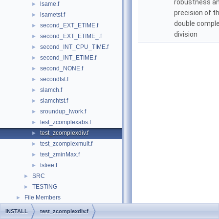
robustness a
lsame.f
►
precision of t
lsametst.f
►
double compl
second_EXT_ETIME.f
►
division
second_EXT_ETIME_.f
►
second_INT_CPU_TIME.f
►
second_INT_ETIME.f
►
second_NONE.f
►
secondtst.f
►
slamch.f
►
slamchtst.f
►
sroundup_lwork.f
►
test_zcomplexabs.f
►
test_zcomplexdiv.f
►
test_zcomplexmult.f
►
test_zminMax.f
►
tstiee.f
►
SRC
►
TESTING
►
File Members
►
INSTALL
test_zcomplexdiv.f