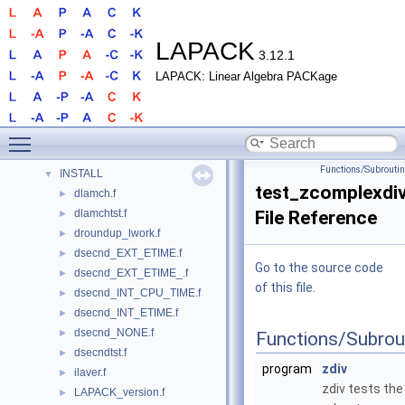
Routines
►
Modules
►
LAPACK
Data Types
3.12.1
►
Files
▼
LAPACK: Linear Algebra PACKage
File List
▼
BLAS
►
Toggle main menu visibility
CBLAS
►
DOCS
Functions/Subrouti
INSTALL
▼
test_zcomplexdiv
dlamch.f
►
dlamchtst.f
File Reference
►
droundup_lwork.f
►
dsecnd_EXT_ETIME.f
►
Go to the source code
dsecnd_EXT_ETIME_.f
►
of this file.
dsecnd_INT_CPU_TIME.f
►
dsecnd_INT_ETIME.f
►
dsecnd_NONE.f
►
Functions/Subrou
dsecndtst.f
►
program
zdiv
ilaver.f
►
zdiv tests the
LAPACK_version.f
►