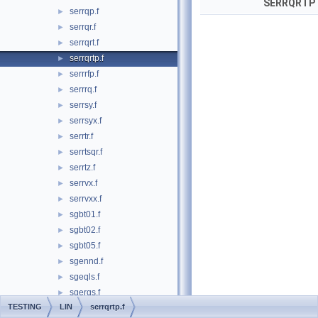
SERRQRTP
serrqp.f
►
serrqr.f
►
serrqrt.f
►
serrqrtp.f
►
serrrfp.f
►
serrrq.f
►
serrsy.f
►
serrsyx.f
►
serrtr.f
►
serrtsqr.f
►
serrtz.f
►
serrvx.f
►
serrvxx.f
►
sgbt01.f
►
sgbt02.f
►
sgbt05.f
►
sgennd.f
►
sgeqls.f
►
sgerqs.f
►
TESTING
LIN
serrqrtp.f
sget01.f
►