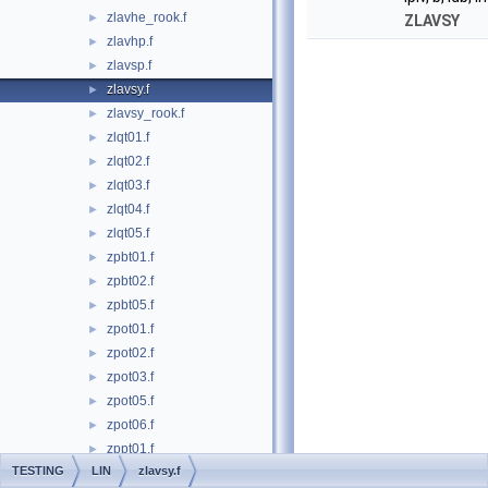
zlavhe_rook.f
►
ZLAVSY
zlavhp.f
►
zlavsp.f
►
zlavsy.f
►
zlavsy_rook.f
►
zlqt01.f
►
zlqt02.f
►
zlqt03.f
►
zlqt04.f
►
zlqt05.f
►
zpbt01.f
►
zpbt02.f
►
zpbt05.f
►
zpot01.f
►
zpot02.f
►
zpot03.f
►
zpot05.f
►
zpot06.f
►
zppt01.f
►
TESTING
LIN
zlavsy.f
zppt02.f
►