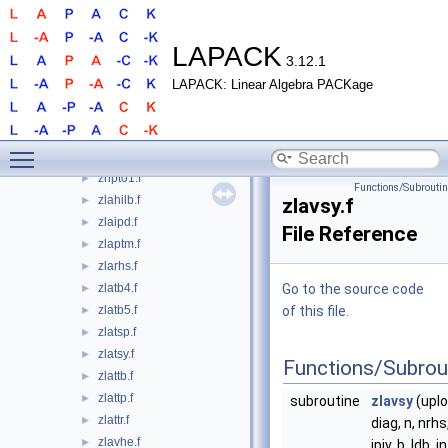
zget08.f
►
zgtt01.f
►
zgtt02.f
►
LAPACK
3.12.1
zgtt05.f
►
LAPACK: Linear Algebra PACKage
zhet01.f
►
zhet01_3.f
►
zhet01_aa.f
►
Toggle main menu visibility
zhet01_rook.f
►
zhpt01.f
►
Functions/Subrouti
zlahilb.f
►
zlavsy.f
zlaipd.f
►
File Reference
zlaptm.f
►
zlarhs.f
►
zlatb4.f
Go to the source code
►
zlatb5.f
of this file.
►
zlatsp.f
►
zlatsy.f
►
Functions/Subrou
zlattb.f
►
zlattp.f
►
subroutine
zlavsy
(uplo
zlattr.f
►
diag, n, nrhs,
zlavhe.f
►
ipiv, b, ldb, i