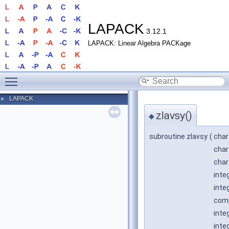
LAPACK
3.12.1
LAPACK: Linear Algebra PACKage
Toggle main menu visibility
LAPACK
►
zlavsy()
◆
subroutine zlavsy
(
char
char
char
inte
inte
comp
inte
inte