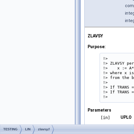
comp
inte
inte
ZLAVSY
Purpose:
!>

!> ZLAVSY per
!>    x := A*
!> where x is
!> from the b
!>

!> If TRANS =
!> If TRANS =
!> 
Parameters
UPLO
[in]
TESTING
LIN
zlavsy.f