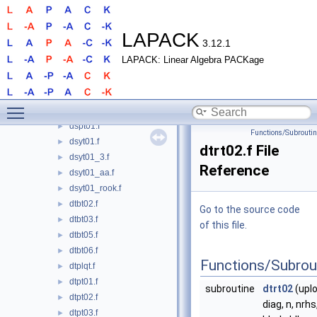
dqrt15.f
►
dqrt16.f
►
dqrt17.f
►
LAPACK
3.12.1
drqt01.f
►
LAPACK: Linear Algebra PACKage
drqt02.f
►
drqt03.f
►
drzt01.f
►
Toggle main menu visibility
drzt02.f
►
dspt01.f
►
Functions/Subrouti
dsyt01.f
►
dtrt02.f File
dsyt01_3.f
►
Reference
dsyt01_aa.f
►
dsyt01_rook.f
►
dtbt02.f
►
Go to the source code
dtbt03.f
►
of this file.
dtbt05.f
►
dtbt06.f
►
Functions/Subrou
dtplqt.f
►
dtpt01.f
►
subroutine
dtrt02
(uplo
dtpt02.f
►
diag, n, nrhs,
dtpt03.f
►