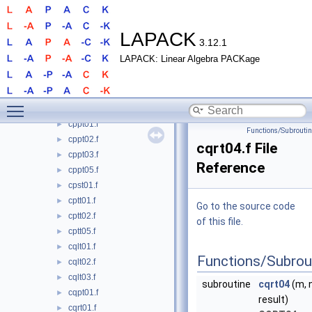
clqt05.f
►
cpbt01.f
►
cpbt02.f
►
LAPACK
3.12.1
cpbt05.f
►
LAPACK: Linear Algebra PACKage
cpot01.f
►
cpot02.f
►
cpot03.f
►
Toggle main menu visibility
cpot05.f
►
cppt01.f
►
Functions/Subrouti
cppt02.f
►
cqrt04.f File
cppt03.f
►
Reference
cppt05.f
►
cpst01.f
►
cptt01.f
►
Go to the source code
cptt02.f
►
of this file.
cptt05.f
►
cqlt01.f
►
Functions/Subrou
cqlt02.f
►
cqlt03.f
►
subroutine
cqrt04
(m, n
cqpt01.f
►
result)
cqrt01.f
►