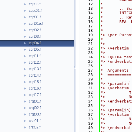
   12
*
cqlt03.f
►
   13
*       .. Sc
cqpt01.f
►
   14
*       INTEG
cqrt01.f
   15
*       .. Re
►
   16
*       REAL 
cqrt01p.f
►
   17
*
cqrt02.f
►
   18
*
   19
*> \par Purpo
cqrt03.f
►
   20
*  ==========
cqrt04.f
►
   21
*>
   22
*> \verbatim
cqrt05.f
►
   23
*>
cqrt11.f
►
   24
*> CQRT04 tes
   25
*> \endverbat
cqrt12.f
►
   26
*
cqrt13.f
►
   27
*  Arguments:
   28
*  ==========
cqrt14.f
►
   29
*
cqrt15.f
►
   30
*> \param[in]
   31
*> \verbatim
cqrt16.f
►
   32
*>          M
cqrt17.f
►
   33
*>          N
   34
*> \endverbat
crqt01.f
►
   35
*>
crqt02.f
►
   36
*> \param[in]
crqt03.f
   37
*> \verbatim
►
   38
*>          N
crzt01.f
►
   39
*>          N
crzt02.f
►
   40
*> \endverbat