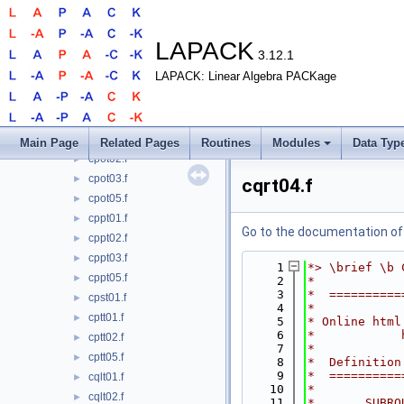
clqt02.f
►
clqt03.f
►
clqt04.f
►
LAPACK
3.12.1
clqt05.f
►
LAPACK: Linear Algebra PACKage
cpbt01.f
►
cpbt02.f
►
cpbt05.f
►
cpot01.f
►
Main Page
Related Pages
Routines
Modules
Data Typ
cpot02.f
►
cpot03.f
►
cqrt04.f
cpot05.f
►
cppt01.f
►
Go to the documentation of t
cppt02.f
►
cppt03.f
►
    1
*> \brief \b 
cppt05.f
►
    2
*
    3
*  ==========
cpst01.f
►
    4
*
cptt01.f
►
    5
* Online html
    6
*            
cptt02.f
►
    7
*
cptt05.f
►
    8
*  Definition
    9
*  ==========
cqlt01.f
►
   10
*
cqlt02.f
►
   11
*       SUBRO