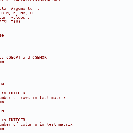
alar Arguments ..
ER M, N, NB, LDT
turn values ..
RESULT(6)
se:
===
ts CGEQRT and CGEMQRT.
im
 M
 is INTEGER
umber of rows in test matrix.
im
 N
 is INTEGER
umber of columns in test matrix.
im