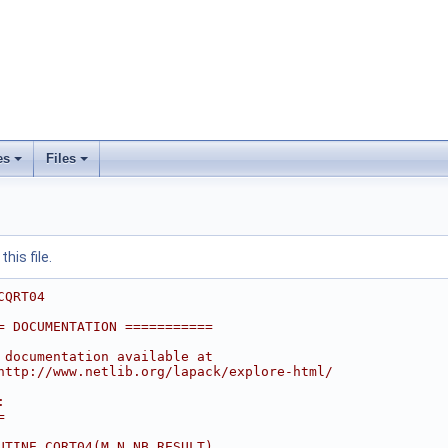
es
Files
his file.
CQRT04
= DOCUMENTATION ===========
 documentation available at
http://www.netlib.org/lapack/explore-html/
:
=
UTINE CQRT04(M,N,NB,RESULT)