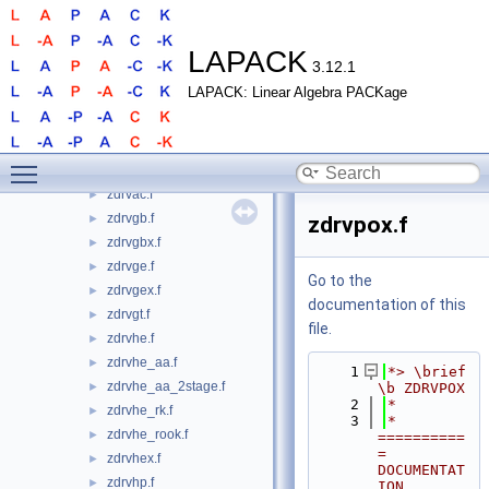
zchksy_rook.f
►
zchktb.f
►
zchktp.f
►
LAPACK
3.12.1
zchktr.f
►
LAPACK: Linear Algebra PACKage
zchktsqr.f
►
zchktz.f
►
zchkunhr_col.f
►
Toggle main menu visibility
zdrvab.f
►
zdrvac.f
►
zdrvgb.f
►
zdrvpox.f
zdrvgbx.f
►
zdrvge.f
►
Go to the
zdrvgex.f
►
documentation of this
zdrvgt.f
►
file.
zdrvhe.f
►
zdrvhe_aa.f
►
    1
*> \brief 
zdrvhe_aa_2stage.f
►
\b ZDRVPOX
    2
*
zdrvhe_rk.f
►
    3
*  
zdrvhe_rook.f
►
==========
= 
zdrvhex.f
►
DOCUMENTAT
zdrvhp.f
►
ION 