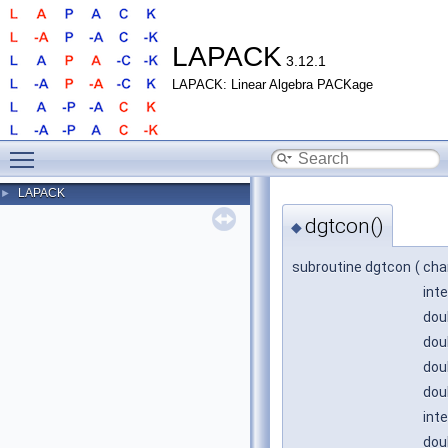
LAPACK
3.12.1
LAPACK: Linear Algebra PACKage
Toggle main menu visibility
LAPACK
►
dgtcon()
◆
subroutine dgtcon
(
cha
int
dou
dou
dou
dou
inte
dou