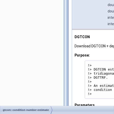
dou
dou
inte
int
DGTCON
Download DGTCON + de
Purpose:
!>

!> DGTCON est
!> tridiagona
!> DGTTRF.

!>

!> An estimat
!> condition 
!> 
Parameters
gtcon: condition number estimate
NORM
[in]