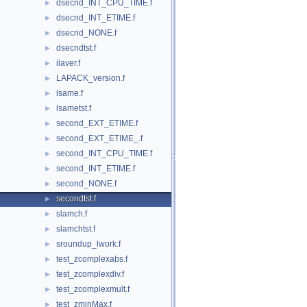
dsecnd_INT_CPU_TIME.f
►
dsecnd_INT_ETIME.f
►
dsecnd_NONE.f
►
dsecndtst.f
►
ilaver.f
►
LAPACK_version.f
►
lsame.f
►
lsametst.f
►
second_EXT_ETIME.f
►
second_EXT_ETIME_.f
►
second_INT_CPU_TIME.f
►
second_INT_ETIME.f
►
second_NONE.f
►
secondtst.f
►
slamch.f
►
slamchtst.f
►
sroundup_lwork.f
►
test_zcomplexabs.f
►
test_zcomplexdiv.f
►
test_zcomplexmult.f
►
test_zminMax.f
►