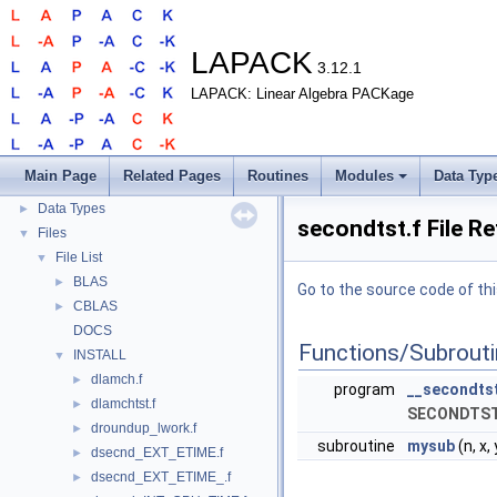
LAPACK
3.12.1
LAPACK: Linear Algebra PACKage
LAPACK
▼
LAPACK
►
Routines
►
Main Page
Related Pages
Routines
Modules
Data Typ
Modules
►
Data Types
►
secondtst.f File R
Files
▼
File List
▼
BLAS
►
Go to the source code of this
CBLAS
►
DOCS
Functions/Subrout
INSTALL
▼
dlamch.f
►
program
__secondts
dlamchtst.f
►
SECONDTS
droundup_lwork.f
►
subroutine
mysub
(n, x, 
dsecnd_EXT_ETIME.f
►
dsecnd_EXT_ETIME_.f
►