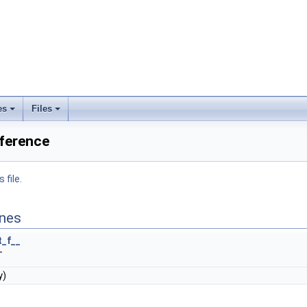
es
Files
eference
 file.
ines
t_f__
T
y)