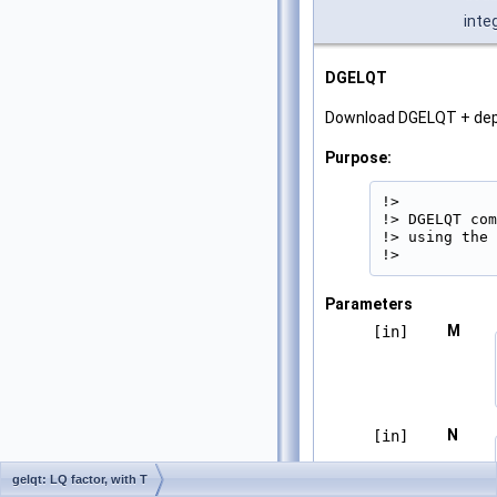
inte
DGELQT
Download DGELQT + de
Purpose:
!>

!> DGELQT com
!> using the 
!> 
Parameters
M
[in]
N
[in]
gelqt: LQ factor, with T