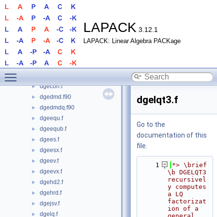
dgbsvxx.f
►
dgbtf2.f
►
dgbtrf.f
►
LAPACK
3.12.1
dgbtrs.f
►
LAPACK: Linear Algebra PACKage
dgebak.f
►
dgebal.f
►
dgebd2.f
►
Toggle main menu visibility
dgebrd.f
►
dgecon.f
►
dgedmd.f90
►
dgelqt3.f
dgedmdq.f90
►
dgeequ.f
►
Go to the
dgeequb.f
►
documentation of this
dgees.f
►
file.
dgeesx.f
►
dgeev.f
►
    1
*> \brief 
dgeevx.f
►
\b DGELQT3 
recursivel
dgehd2.f
►
y computes 
dgehrd.f
►
a LQ 
factorizat
dgejsv.f
►
ion of a 
dgelq.f
►
general 