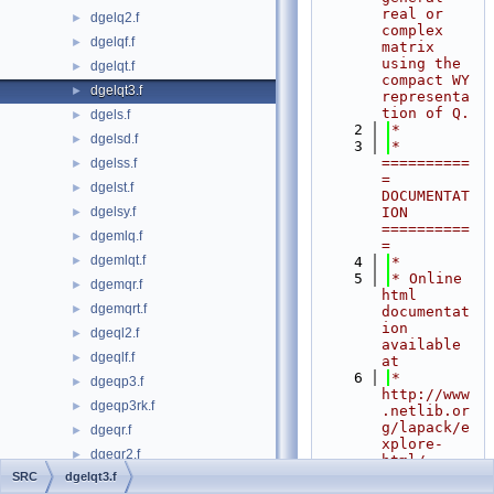
real or 
dgelq2.f
►
complex 
dgelqf.f
►
matrix 
using the 
dgelqt.f
►
compact WY 
dgelqt3.f
►
representa
tion of Q.
dgels.f
►
    2
*
dgelsd.f
►
    3
*  
==========
dgelss.f
►
= 
dgelst.f
►
DOCUMENTAT
dgelsy.f
ION 
►
==========
dgemlq.f
►
=
dgemlqt.f
►
    4
*
    5
* Online 
dgemqr.f
►
html 
dgemqrt.f
►
documentat
ion 
dgeql2.f
►
available 
dgeqlf.f
►
at
    6
*            
dgeqp3.f
►
http://www
dgeqp3rk.f
►
.netlib.or
g/lapack/e
dgeqr.f
►
xplore-
dgeqr2.f
►
html/
    7
*
SRC
dgelqt3.f
dgeqr2p.f
►
    8
*> 